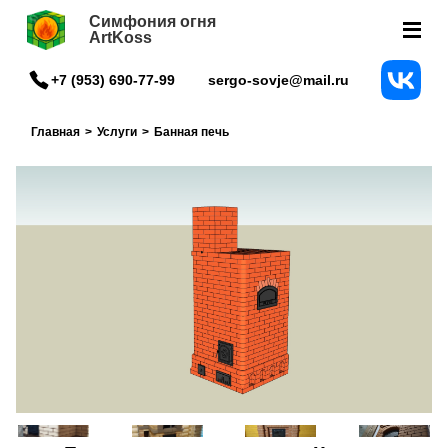
Симфония огня
ArtKoss
+7 (953) 690-77-99
sergo-sovje@mail.ru
Главная
>
Услуги
>
Банная печь